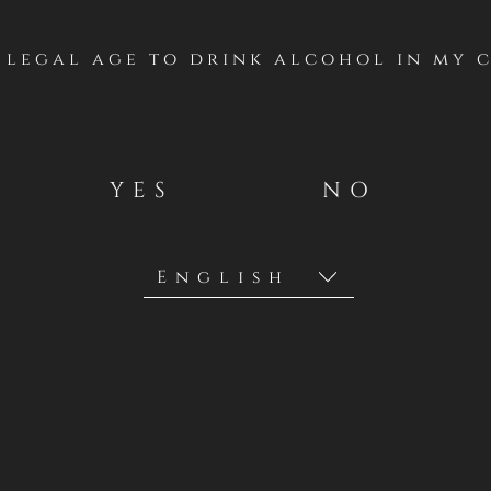
f legal age to drink alcohol in my 
YES
NO
entes Generales
lo realizará un concurso desde el VIERNES 5 AL DOMINGO 14 D
www.facebook.com/casillerodeldiablo/