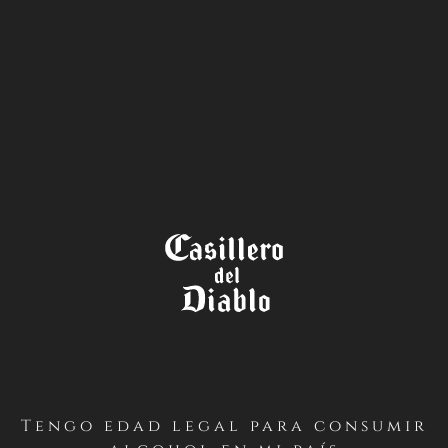
LA TIENDA
TÉRMINOS Y CONDICIONES
JUEGO CAMISETAS
PRIMERO / Antecedentes Generales
Casillero del Diablo realizará un concurso desde el
Tengo edad legal para consumir
VIERNES 5 AL DOMINGO 14 DE MARZO en su Facebook: