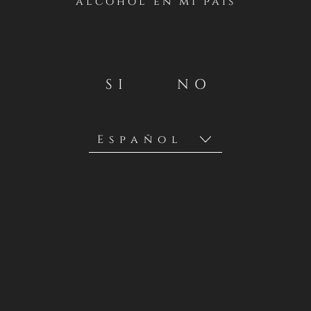
alcohol en mi país
SI
NO