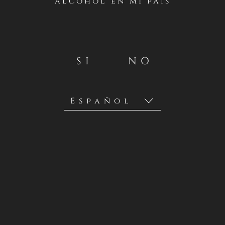
alcohol en mi país
SI
NO