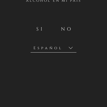
alcohol en mi país
SI
NO