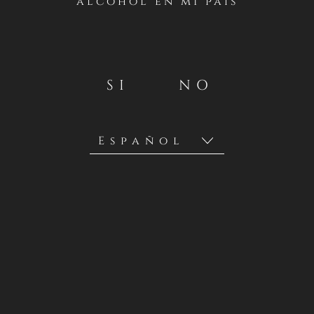
alcohol en mi país
SI
NO