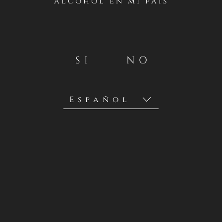
alcohol en mi país
SI
NO