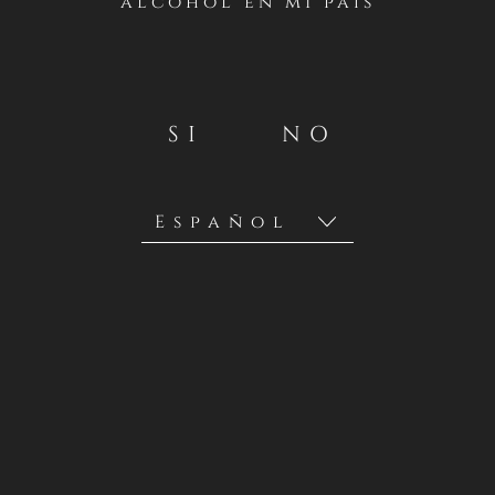
alcohol en mi país
SI
NO
Encanta y seduce desde un comienzo, dando paso a
deliciosas notas dulces, junto con una espléndida