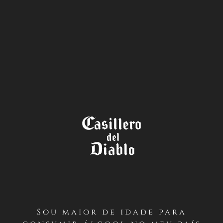
A LOJA
TÉRMINOS Y CONDICIONES
JUEGO CAMISETAS
PRIMERO / Antecedentes Generales
Casillero del Diablo realizará un concurso desde el
Sou maior de idade para
VIERNES 5 AL DOMINGO 14 DE MARZO en su Facebook: