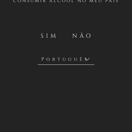
consumir álcool no meu país
SIM
NÃO