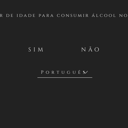
m delicadas notas
r de idade para consumir álcool no
ixa,
s de café e
resenta um corpo
SIM
NÃO
dos, dando lugar
Carmenere combina
s de caça,
os e vários tipos
e serviço: 16-