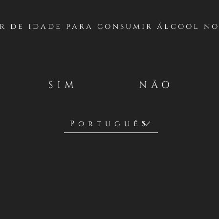
r de idade para consumir álcool no
e glamour,
vador, este
SIM
NÃO
uma experiência
igualável.
6-8°C