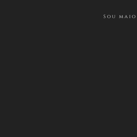
Sou maio
Com um toque de classe 
imposto por um estilo ino
espumante proporciona 
de frescura e elegância in
Temperatura de serviço: 
Baixar ficha
técnica