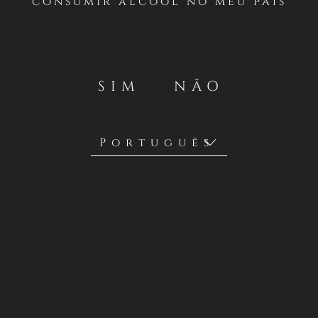
consumir álcool no meu país
SIM
NÃO