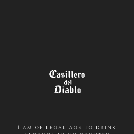
STORE
LOCATOR
TÉRMINOS Y CONDICIONES
CONCURSO THE WINE LEGEND
“LEGENDS ONLY” – CASILLERO
DEL DIABLO (INSTAGRAM –
CHILE)
I am of legal age to drink
PRIMERO / Antecedentes Generales