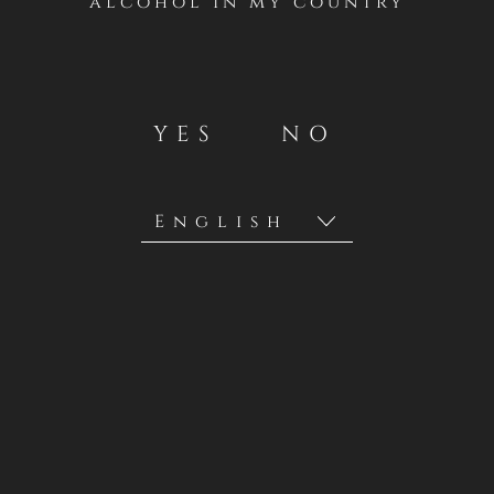
alcohol in my country
Casillero del Diablo realizará un concurso desde el
VIERNES 30 DE AGOSTO AL 6 DE SEPTIEMBRE en su
cuenta oficial de Instagram en Chile
https://instagram.com/casillerodeldiablochile
.
YES
NO
Concha y Toro S.A., a través de su marca Casillero del
Diablo son los organizadores y facilitadores de esta
promoción y sus premios (como se detallará a
continuación). Estos términos y condiciones son entre
Concha y Toro S.A. y los participantes en esta promoción.