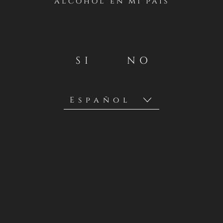
alcohol en mi país
Casillero del Diablo realizará un concurso desde el
VIERNES 30 DE AGOSTO AL 6 DE SEPTIEMBRE en su
cuenta oficial de Instagram en Chile
https://instagram.com/casillerodeldiablochile
.
SI
NO
Concha y Toro S.A., a través de su marca Casillero del
Diablo son los organizadores y facilitadores de esta
promoción y sus premios (como se detallará a
continuación). Estos términos y condiciones son entre
Concha y Toro S.A. y los participantes en esta promoción.