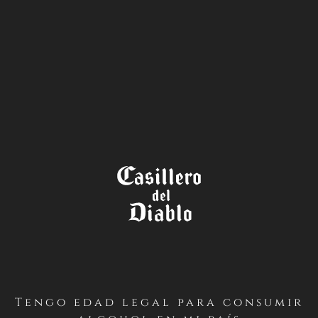
LA TIENDA
TÉRMINOS Y CONDICIONES
CONCURSO THE WINE LEGEND
“LEGENDS ONLY” – CASILLERO
DEL DIABLO (INSTAGRAM –
CHILE)
Tengo edad legal para consumir
PRIMERO / Antecedentes Generales