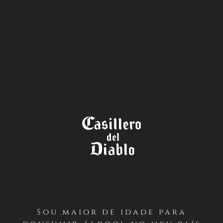
A LOJA
TÉRMINOS Y CONDICIONES
CONCURSO THE WINE LEGEND
“LEGENDS ONLY” – CASILLERO
DEL DIABLO (INSTAGRAM –
CHILE)
Sou maior de idade para
PRIMERO / Antecedentes Generales