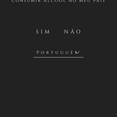
consumir álcool no meu país
Casillero del Diablo realizará un concurso desde el
VIERNES 30 DE AGOSTO AL 6 DE SEPTIEMBRE en su
cuenta oficial de Instagram en Chile
https://instagram.com/casillerodeldiablochile
.
SIM
NÃO
Concha y Toro S.A., a través de su marca Casillero del
Diablo son los organizadores y facilitadores de esta
promoción y sus premios (como se detallará a
continuación). Estos términos y condiciones son entre
Concha y Toro S.A. y los participantes en esta promoción.