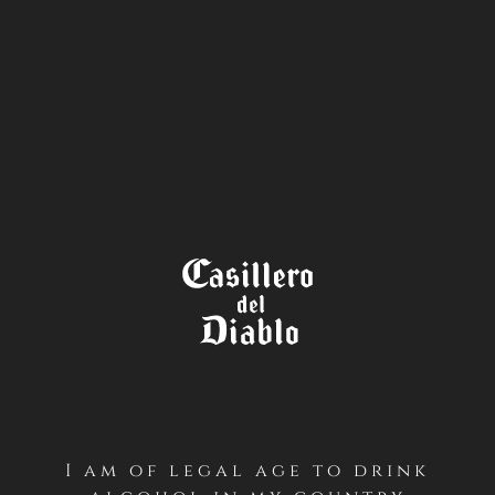
STORE
LOCATOR
TÉRMINOS Y CONDICIONES
DEVIL’S BRUT 2021 –
INSTAGRAM
PRIMERO / Antecedentes Generales
I am of legal age to drink
Casillero del Diablo realizará un concurso desde