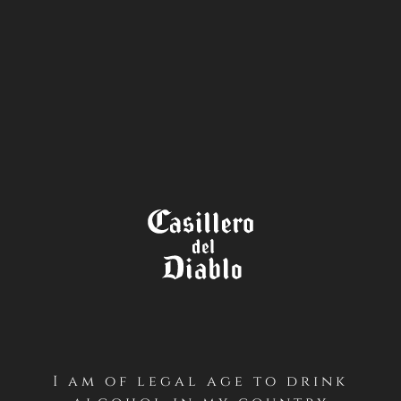
STORE
LOCATOR
TÉRMINOS Y CONDICIONES
CONCURSO NAVIDAD 2022
PRIMERO / Antecedentes Generales
Casillero del Diablo realizará un concurso desde el
I am of legal age to drink
MARTES 6 DE DICIEMBRE AL JUEVES 15 DE DICIEMBRE