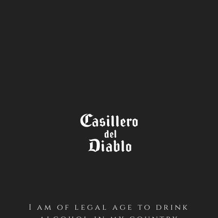
STORE
LOCATOR
TÉRMINOS Y CONDICIONES
CONCURSO PREMIER PADEL
2024 – CASILLERO DEL DIABLO
(INSTAGRAM – CHILE)
PRIMERO / Antecedentes Generales
I am of legal age to drink