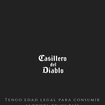
LA TIENDA
TÉRMINOS Y CONDICIONES
CONCURSO BELIGHT
SAUVIGNON BLANC 2023 –
CASILLERO DEL DIABLO
(INSTAGRAM – CHILE)
Tengo edad legal para consumir
PRIMERO / Antecedentes Generales