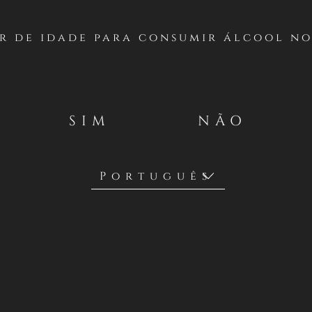
IABLO (INSTAGRAM
CHILE)
r de idade para consumir álcool no
SIM
NÃO
entes Generales
lo realizará un concurso desde el MARTES 2 DE MAYO AL DOM
ficial de Instagram
https://www.instagram.com/casillero_diabl