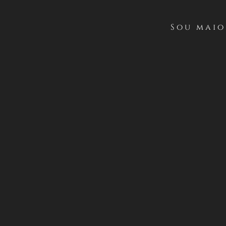
D
Sou maio
PRIMERO / Anteced
Casillero del Diab
2023 en su cuenta o