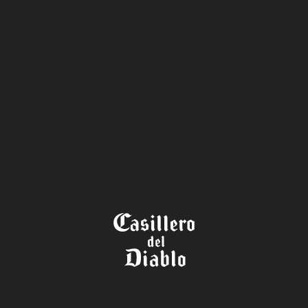
TÉRMINOS Y
CONDICIONES
CONCURSO BELIGH
AUVIGNON BLANC 20
– CASILLERO DEL