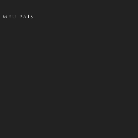
 –
 meu país
INGO 7 DE MAYO DE
o/
.