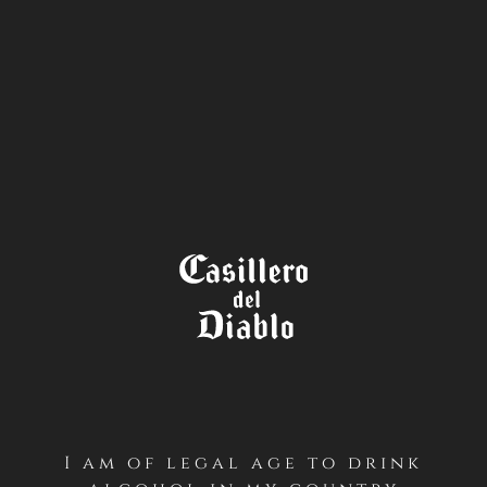
STORE
LOCATOR
TÉRMINOS Y CONDICIONES
CONCURSO LA COCTELERA
FESTIVAL – CASILLERO DEL
DIABLO (INSTAGRAM – CHILE)
PRIMERO / Antecedentes Generales
I am of legal age to drink