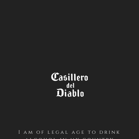
STORE
LOCATOR
TÉRMINOS Y CONDICIONES
CONCURSO VISITA EL CENTRO
DEL VINO – CASILLERO DEL
DIABLO (INSTAGRAM – CHILE)
PRIMERO / Antecedentes Generales
I am of legal age to drink