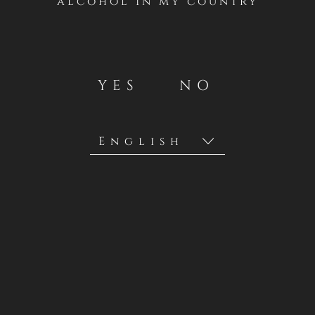
alcohol in my country
Casillero del Diablo realizará un concurso desde el
VIERNES 2 DE ENERO AL LUNES 26 DE ENERO DE 2026 en
su cuenta oficial de Instagram global
https://www.instagram.com/casillero_diablo/
.
YES
NO
Concha y Toro S.A., a través de su marca Casillero del
Diablo son los organizadores y facilitadores de esta
promoción y sus premios (como se detallará a
continuación). Estos términos y condiciones son entre
Concha y Toro S.A. y los participantes en esta promoción.
SEGUNDO / Requisitos para participar