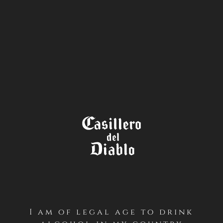
STORE
LOCATOR
TÉRMINOS Y CONDICIONES
CONCURSO BRINDIS 2026 –
CASILLERO DEL DIABLO
(INSTAGRAM – GLOBAL)
PRIMERO / Antecedentes Generales
I am of legal age to drink