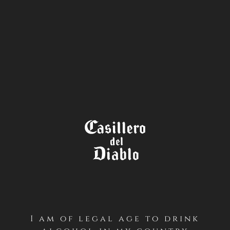
STORE
LOCATOR
TÉRMINOS Y CONDICIONES
CONCURSO BRINDA ESTE DÍA
DE LA MADRE – CASILLERO
DEL DIABLO (INSTAGRAM –
GLOBAL)
I am of legal age to drink