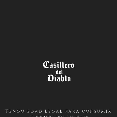
LA TIENDA
TÉRMINOS Y CONDICIONES
DÍA DE LA MADRE (2022)
PRIMERO / Antecedentes Generales
Casillero del Diablo realizará un concurso desde el
Tengo edad legal para consumir
VIERNES 29 DE ABRIL AL