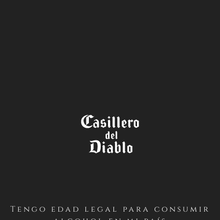
LA TIENDA
TÉRMINOS Y CONDICIONES
CONCURSO DÍA DEL
CABERNET SAUVIGNON –
CASILLERO DEL DIABLO
(INSTAGRAM – CHILE)
Tengo edad legal para consumir
PRIMERO / Antecedentes Generales