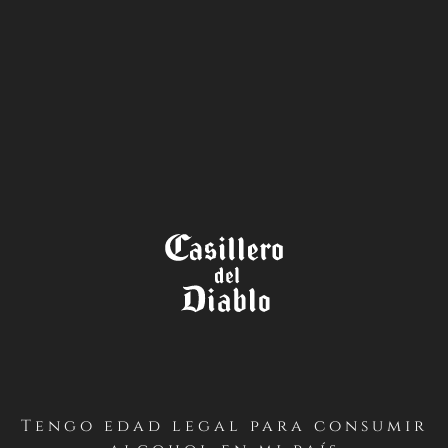
LA TIENDA
TÉRMINOS Y CONDICIONES
CONCURSO UN 2025
LEGENDARIO – CASILLERO DEL
DIABLO (INSTAGRAM – CHILE)
PRIMERO / Antecedentes Generales
Tengo edad legal para consumir