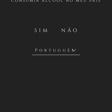
consumir álcool no meu país
RESERVA
Nossa linha clássica de vinhos premium
SIM
NÃO
RED BLEND
Criado para quem tem espírito rebelde