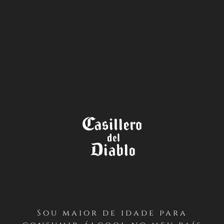
A LOJA
TÉRMINOS Y CONDICIONES
CONCURSO INSTAGRAM Y
FACEBOOK
“DÍA DEL CABERNET
SAUVIGNON 2020”
Sou maior de idade para
PRIMERO / Antecedentes Generales