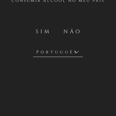
consumir álcool no meu país
Casillero del Diablo realizará un concurso desde el viernes
28 al domingo 30 de agosto de 2020 en su feed de
Instagram
y en su
Facebook
SIM
NÃO
SEGUNDO / Requisitos para participar
Podrán participar en el sorteo todas las personas naturales,
mayores de edad en su lugar de residencia, que comenten
en el post correspondiente.
TERCERO/ Mecánica y requerimientos
Para participar en Instagram, los usuarios deben seguirnos
y comentar en el post del concurso por el Día del Cabernet
Sauvignon, etiquetando a las personas con quienes les
gustaría compartir un brindis.