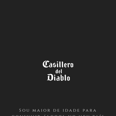
A LOJA
TÉRMINOS Y CONDICIONES
ENTRADAS PANAMERICANOS
SANTIAGO 2023 (INSTAGRAM –
CHILE)
PRIMERO / Antecedentes Generales
Sou maior de idade para