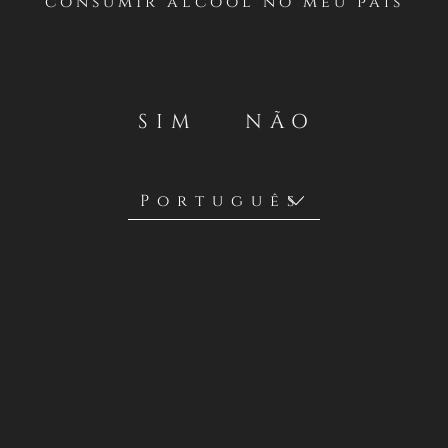
consumir álcool no meu país
Casillero del Diablo realizará un concurso desde el
VIERNES 13 AL JUEVES 19 DE OCTUBRE DE 2023 en su
cuenta oficial de Instagram
https://www.instagram.com/casillero_diablo/
.
SIM
NÃO
Concha y Toro S.A., a través de su marca Casillero del
Diablo son los organizadores y facilitadores de esta
promoción y sus premios (como se detallará a
continuación). Estos términos y condiciones son entre
Concha y Toro S.A. y los participantes en esta promoción.
SEGUNDO / Requisitos para participar
Podrán participar en el sorteo todas las personas naturales,