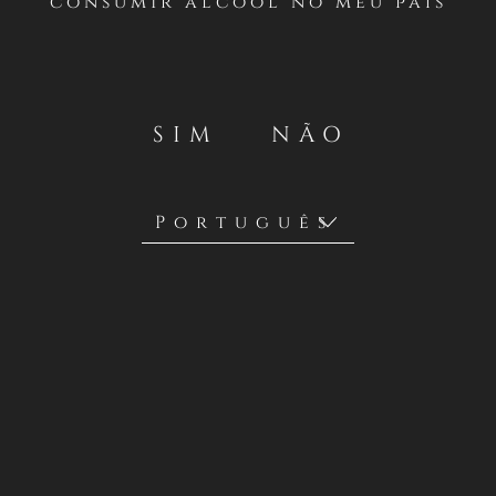
consumir álcool no meu país
Casillero del Diablo realizará un concurso desde el LUNES
7 DE JULIO AL LUNES 21 DE JULIO DE 2025 en su cuenta
oficial de Facebook
global
https://www.facebook.com/casillerodeldiablo
.
SIM
NÃO
Concha y Toro S.A., a través de su marca Casillero del
Diablo son los organizadores y facilitadores de esta
promoción y sus premios (como se detallará a
continuación). Estos términos y condiciones son entre
Concha y Toro S.A. y los participantes en esta promoción.