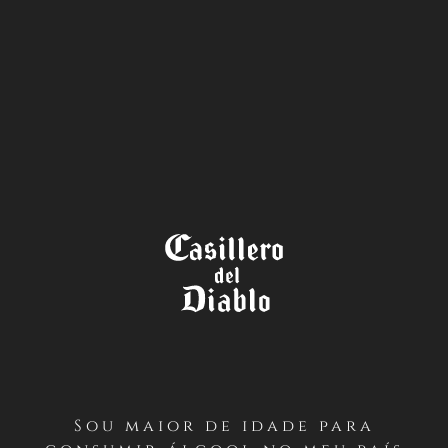
A LOJA
TÉRMINOS Y CONDICIONES
CONCURSO AMISTADES
LEGENDARIAS – CASILLERO
DEL DIABLO (FACEBOOK –
GLOBAL)
Sou maior de idade para
PRIMERO / Antecedentes Generales