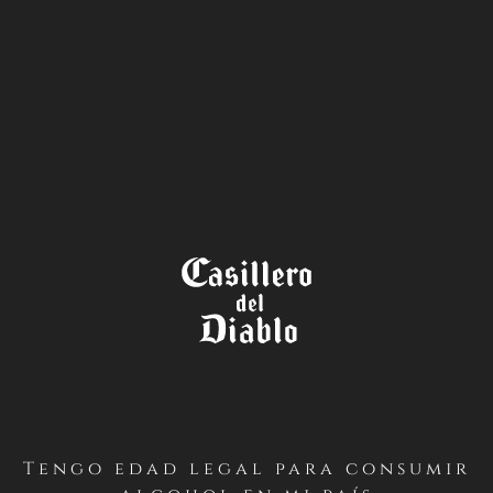
LA TIENDA
TÉRMINOS Y CONDICIONES
CONCURSO MES DEL VINO
CHILENO – CASILLERO DEL
DIABLO (FACEBOOK – GLOBAL)
PRIMERO / Antecedentes Generales
Tengo edad legal para consumir