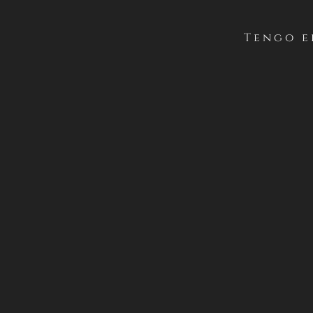
(
Tengo e
PRIMERO / Anteced
Casillero del Diab
en su cuenta oficia