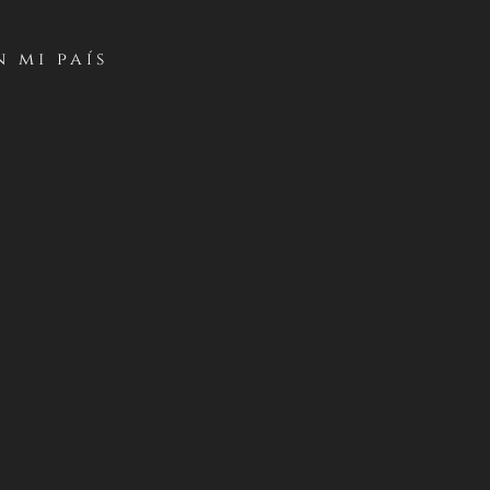
L)
 mi país
21 DE JULIO DE 2025
blo
.