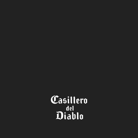
TÉRMINOS Y
CONDICIONES
ONCURSO AMISTAD
LEGENDARIAS –
ASILLERO DEL DIAB