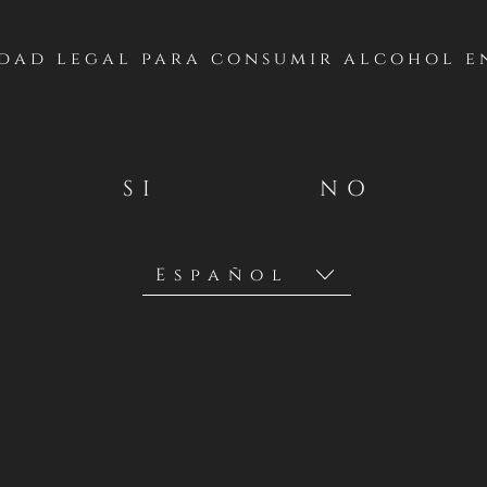
FACEBOOK – GLOBA
dad legal para consumir alcohol en
SI
NO
entes Generales
lo realizará un concurso desde el LUNES 7 DE JULIO AL LUNES 
l de Facebook global
https://www.facebook.com/casillerodeldia